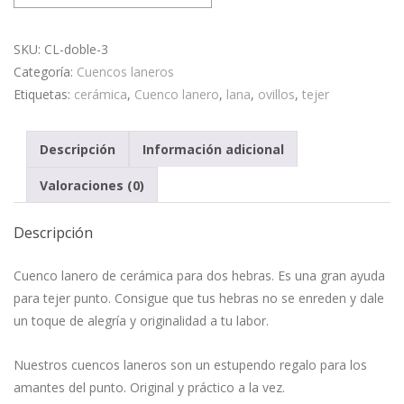
para
dos
hebras
SKU:
CL-doble-3
cantidad
Categoría:
Cuencos laneros
Etiquetas:
cerámica
,
Cuenco lanero
,
lana
,
ovillos
,
tejer
Descripción
Información adicional
Valoraciones (0)
Descripción
Cuenco lanero de cerámica para dos hebras. Es una gran ayuda
para tejer punto. Consigue que tus hebras no se enreden y dale
un toque de alegría y originalidad a tu labor.
Nuestros cuencos laneros son un estupendo regalo para los
amantes del punto. Original y práctico a la vez.